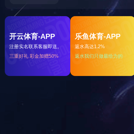
激光焊接技术在电机制造中的应用主要体现在以下几个方面：
1. **定子和转子的焊接**：在电机的定子和转子制造过程
2. **绕组连接**：电机绕组的连接是影响电机性能的重要
3. **外壳与内部组件的连接**：电机外壳的焊接同样是一
激光焊接技术的未来发展
随着激光技术的不断进步，激光焊接技术在电机制造中的应用将
应新的材料特性，拓展其应用范围。
在电机制造行业，激光焊接技术的推广应用将有助于提升产品的
需求。
综上所述，激光焊接技术在电机制造中的应用前景广阔。其优势
的技术进步和创新。电机制造企业应积极探索激光焊接技术的应用，