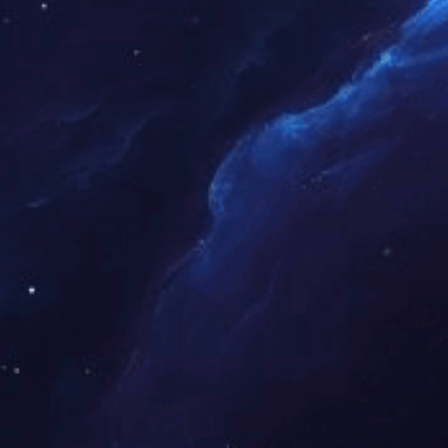
相关推荐
Related to recommend