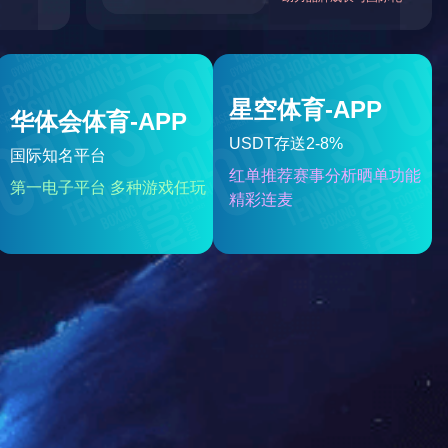
光焊接，能够减少焊接缺陷，提高产品的一致性。
良等问题，从而提高电机的整体性能。
。
生产效率。此外，随着新材料的不断涌现，激光焊接技术也将不断适
烈的市场竞争中占据有利位置，满足客户对高性能、高可靠性电机的
和完善，预计将在未来的电机制造中发挥更大的作用，推动整个行业