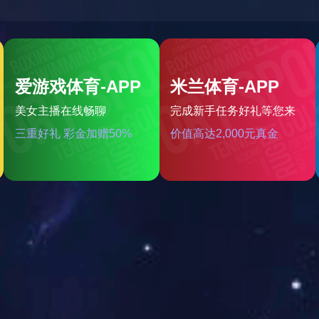
何为“专精特新”？
特色化、新颖化
发展道路而设立的权威认定，代表企业在细分领
”企业的标杆认证！