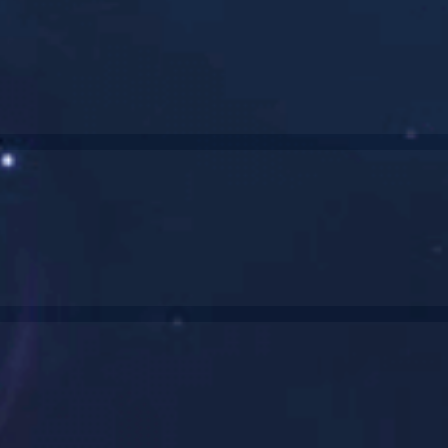
专精特新”中小企业榜单！
小企业名单》，武汉新利·体育(中国)官方网站智能装备有限公司凭借卓
斩获的又一重要殊荣！
批专精特新中小企业名单》，武汉新利·体育(中国)官方网站智
技术突破后，新利·体育(中国)官方网站斩获的又一重要殊荣！