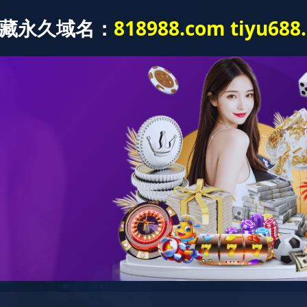
案例展示
服务支持
关于创恒
新闻中心
站荣登湖北省第七批...
新闻中心
News center