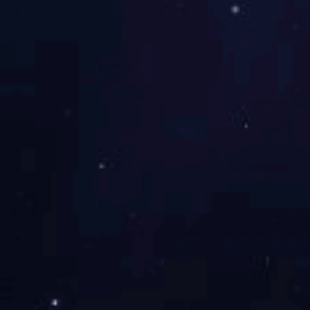
入选“专精特新”企业名单后，新利·体育(中国)官方
用、复合加工等前沿技术，推动激光装备向更高精度、更广
面对工业4.0浪潮，新利·体育(中国)官方网站提出“
户实现生产全流程数字化。这一转型标志着新利·体育(中国