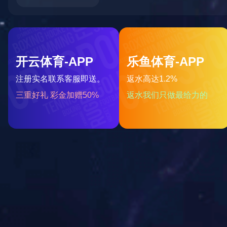
“专精特新”是国家为鼓励中小企业走
专业化、精细化、
通过严格的技术评审、产业贡献度及成长性考核，是“硬科技