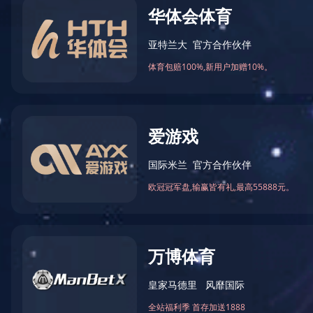
喜讯！新利·体育(中国)官方网站荣登湖北省第七批“
5月8日，湖北省经济和信息化厅正式发布《湖北省第七批专精特新中
特新”企业行列！这是继多项技术突破后，新利·体育(中国)官方网站
2025-05-12 16:01:18
新利·体育(中国)官方网站
5月8日，湖北省经济和信息化厅正式发布《湖北省第七
领先优势，成功跻身省级“专精特新”企业行列！这是继多项