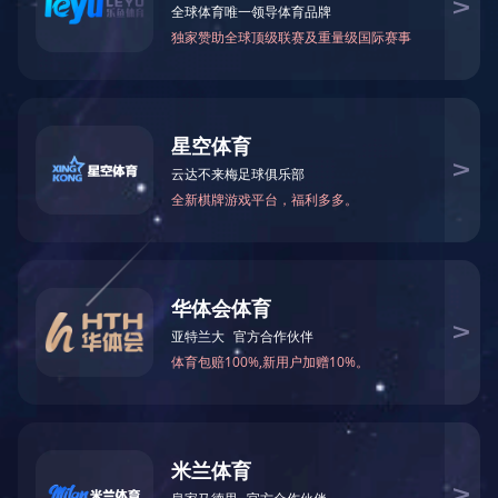
行业动态
EM-Smart 系列
新利·体育(中国)官方网站双头双工位铁芯激光焊接机
电机定转子铁芯快速打样加工服务
水暖洁具行业
新能源电机定转子铁芯激光焊接机
厨具五金行业
家电行业激光焊接新趋势
激光打标助力小家电精致化特
新利·体育(中国)官方网站阀芯焊接工作站
包装赋码及标机
2025-01-20
色化
2025-01-21
随着家电市场的不断扩大，家电行
新能源汽车零配件激光焊接机
礼品定制
业正在发生深刻的变化。 从传统的
激光打标机对材料的适用性广，在
离线零售到电子商务之战，从简单
五金模具、机械配件、精细零件、
家电行业
的追求数量增长到追求质...
3C电子、玩具包装等很多行业都有
家电行业
家电行业
着不小的应用，获得了很...
模具制造行业中激光加工设备解决方案
低压电气行业