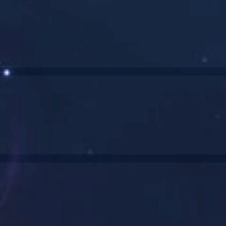
新利·体育(中国)官方网站阀芯焊接工作站
于为各行各业提供全系统激光加工设备及自
出新产品，了解详情请联系400-027-855
400-027-8558
在线客服
新能源汽车零配件激光
下一个