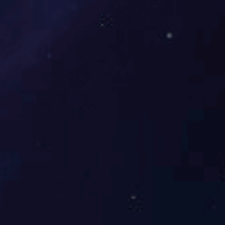
相关推荐
Related to recommend