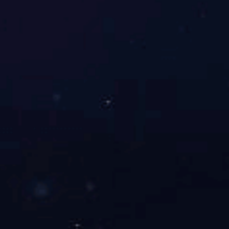
源汽车零配件激光焊接机
新利·体育(中国)官方网站
机
|
登录入口
|
关注
24小时服务热线：400-027-8558