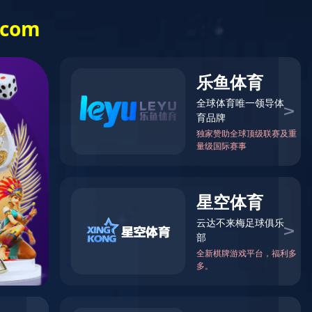
400-027-8558
电话:
登录入口
网站阀芯焊接工作站
分享