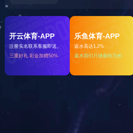
产品详情
一、产品名称：
新利·体育(中国)官方网站阀芯焊接工作站